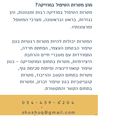
מהן מטרות הטיפול במוזיקה?
מטרות הטיפול במוזיקה רבות ומגוונות, והן
נגזרות, בראש ובראשונה, מצרכי המטופל
ומרצונותיו.
המטרות יכולות להיות מטרות רגשיות כגון
שיפור הבטחון העצמי, הפחתת חרדה,
התמודדות עם משברי חיים והרחבת
היצירתיות, מטרות בתחום המוטוריקה - כגון
שיפור קואורדינציה ופיתוח סכימת גוף,
מטרות בתחום הקשב והריכוז, מטרות
קוגניטביות כגון שיפור זכרון, ומטרות
בתחום הקשר והתקשורת.
054-459-6204
shushuq@gmail.com
קהילת לודג׳ 19א