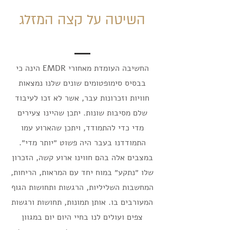
השיטה על קצה המזלג
החשיבה העומדת מאחורי EMDR הינה כי
בבסיס סימופטומים שונים שלנו נמצאות
חוויות וזכרונות עבר, אשר לא זכו לעיבוד
שלם מסיבות שונות. יתכן שהיינו צעירים
מדי כדי להתמודד, ויתכן שהארוע עמו
התמודדנו בעבר היה פשוט ״יותר מדי״.
במצבים אלה בהם חווינו ארוע קשה, הזכרון
שלו ״נתקע״ במוח יחד עם המראות, הריחות,
המחשבות השליליות, הרגשות ותחושות הגוף
המעורבים בו. אותן תמונות, תחושות ורגשות
צפים ועולים לנו בחיי היום יום במגוון