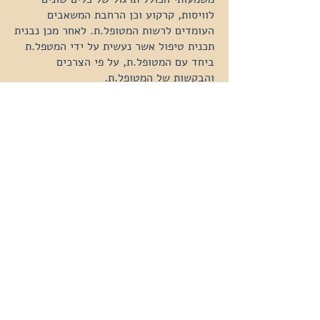
לוויסות, קרקוע וכן הרחבת המשאבים
העומדים לרשות המטופל.ת. לאחר מכן נבנית
תכנית טיפול אשר נעשית על ידי המטפל.ת
ביחד עם המטופל.ת, על פי הצרכים
והבקשות של המטופל.ת.
לאורך התהליך כולו המטפל.ת משתפ.ת את
המטופל.ת במה שנעשה, ולמעשה ישנה
שקיפות ושותפות מלאה לגבי מה שקורה בכל
רגע.
כאשר נעשה עיבוד של זכרון, המטפל.ת
משתמש.ת בתנועות עיניים - גירוי אשר יכול
להיעשות על ידי הנעת שתי אצבעות מצד
לצד מול עיני המטופל.ת, או באמצעות
מכשיר מיוחד שמייצר את הגירוי. ניתן
לעשות התאמות לגירוי זה, המכונה גם ״גירוי
בילטרלי״ כך שיהיה נוח למטופל.ת והוא
יכול גם להתבצע על ידי האזנה למוזיקה
בילטרלית באזניות, או תיפוף על הגוף או על